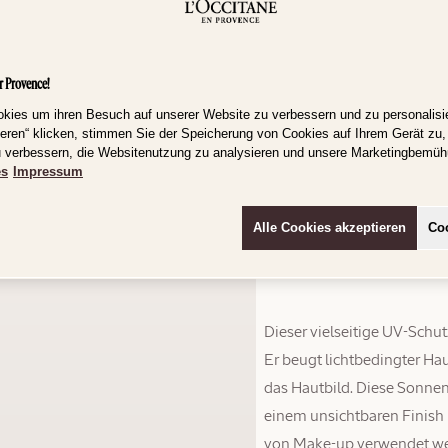
Schützen, pflegen
Normaler
59,00 €
(1.966,67 €/l)
Preis
r Provence!
Volumen
Wenn
okies um ihren Besuch auf unserer Website zu verbessern und zu personalisi
du
30 ml
ieren“ klicken, stimmen Sie der Speicherung von Cookies auf Ihrem Gerät zu,
dich
u verbessern, die Websitenutzung zu analysieren und unsere Marketingbemü
es
Impressum
für
Scent
In 
eine
Alle Cookies akzeptieren
Coo
Auswahl
SKU: 27UV030I26
entscheidest,
wird
die
Dieser vielseitige UV-Schu
Seite
Er beugt lichtbedingter Hau
komplett
das Hautbild. Diese Sonnenc
aktualisiert.
einem unsichtbaren Finish
von Make-up verwendet werd