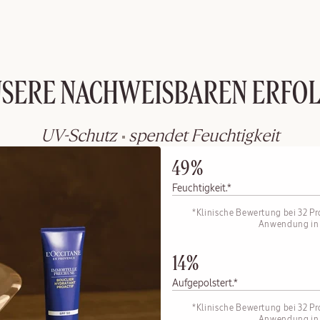
SERE NACHWEISBAREN ERFO
UV-Schutz
spendet Feuchtigkeit
49%
Feuchtigkeit.*
*Klinische Bewertung bei 32 
Anwendung in 
14%
Aufgepolstert.*
*Klinische Bewertung bei 32 
Anwendung in 