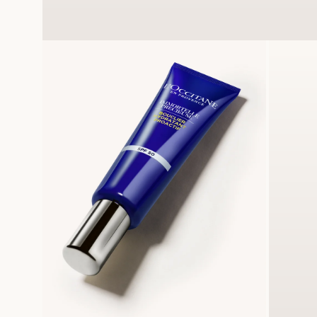
Medien
größer
anzeigen