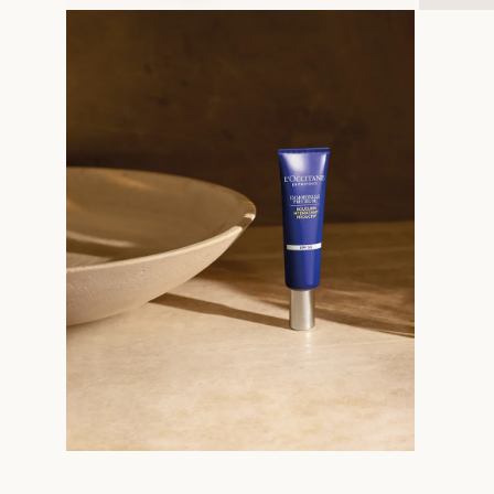
Medien
Medien
größer
größer
anzeigen
anzeigen
Medien
größer
anzeigen