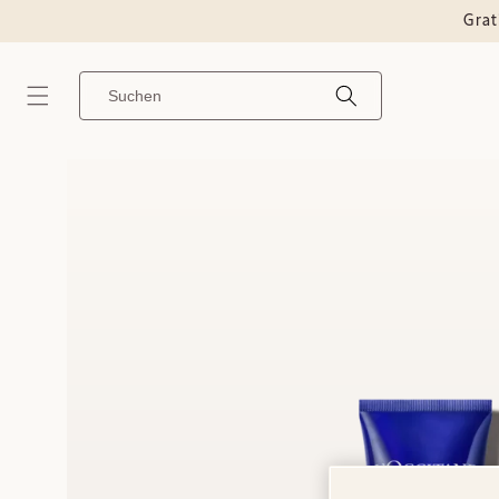
Direkt
Grat
zum
Inhalt
Nach dem Ausfüllen des Feldes erscheint ein Panel mit Vorschlägen. Verwenden Sie die Tabulatortaste, um darauf zuzugreifen.
Zu
Produktinformationen